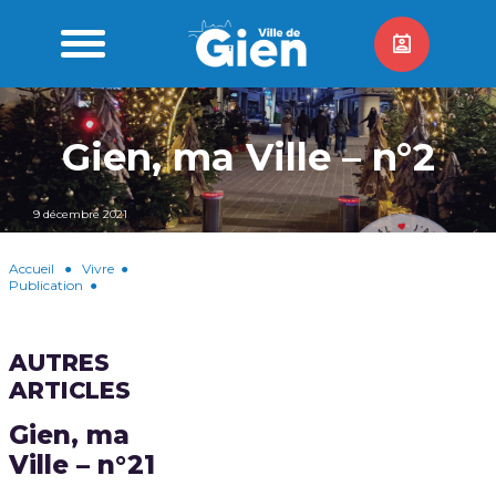
Gien, ma Ville – n°2
9 décembre 2021
Accueil
●
Vivre
●
Publication
●
AUTRES
ARTICLES
Gien, ma
Ville – n°21