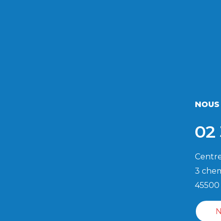
NOUS
02 
Centre
3 chem
45500
N