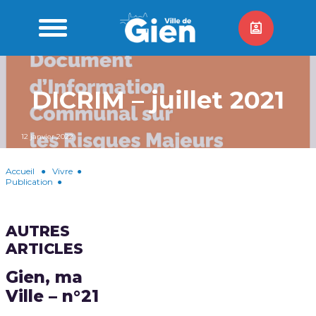
DICRIM – juillet 2021
12 janvier 2022
Accueil
●
Vivre
●
Publication
●
AUTRES
ARTICLES
Gien, ma
Ville – n°21