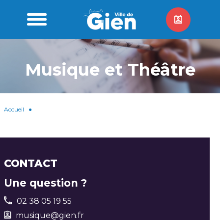
Musique et Théâtre
Accueil
●
CONTACT
Une question ?
02 38 05 19 55
musique@gien.fr