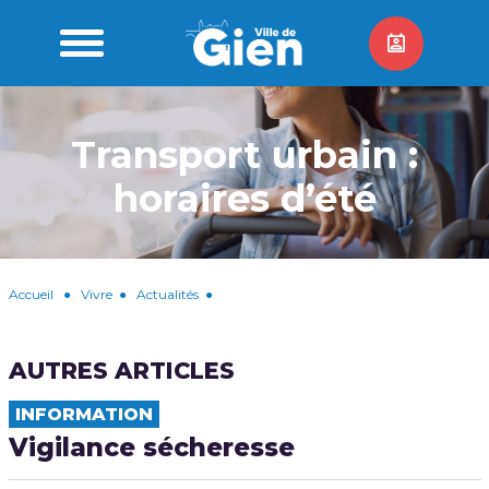
Transport urbain :
horaires d’été
Accueil
●
Vivre
●
Actualités
●
AUTRES ARTICLES
INFORMATION
Vigilance sécheresse