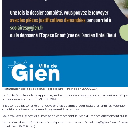
Restauration scolaire et accueil périscolaire | Inscription 2026/2027.
La fin de l’année scolaire approche, les inscriptions en restauration scolaire et accueil p
impérativement avant le 21 août 2026.
Elles sont obligatoires et à renouveler chaque année pour toutes les familles. Attention, p
conditions prévues ne pourra être garanti à la rentrée.
Vous trouverez le dossier d’inscription comprenant la fiche d’urgence directement sur le l
Les dossiers doivent être transmis uniquement via le mail à scolaires@gien.fr ou dépose
Hôtel Dieu 45500 Gien)