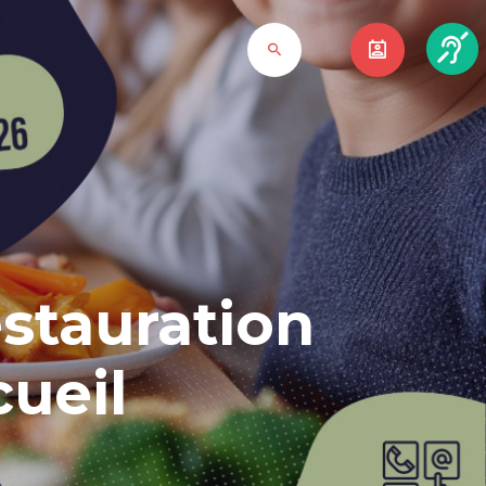
estauration
cueil