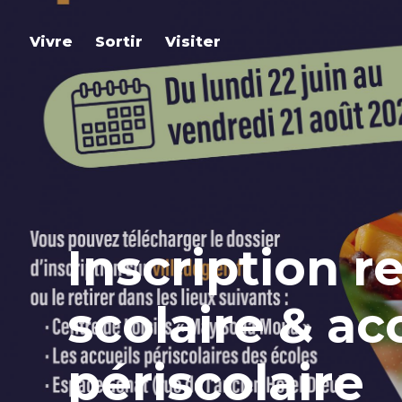
Vivre
Sortir
Visiter
Inscription r
scolaire & ac
périscolaire