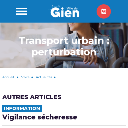
Transport urbain :
perturbation
Accueil
●
Vivre
●
Actualités
●
AUTRES ARTICLES
INFORMATION
Vigilance sécheresse