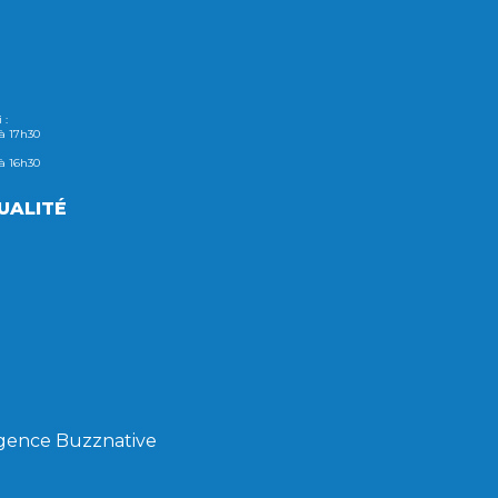
 :
 à 17h30
 à 16h30
UALITÉ
’agence Buzznative