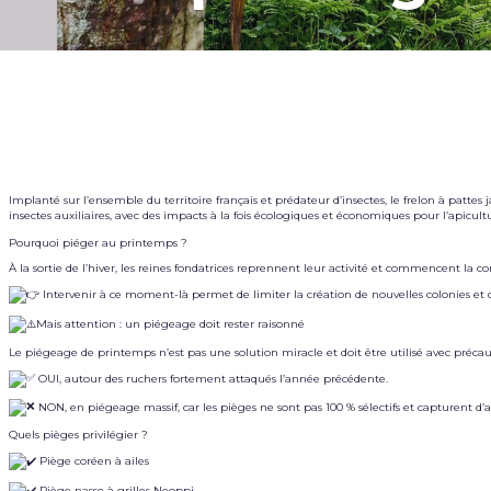
Implanté sur l’ensemble du territoire français et prédateur d’insectes, le frelon à pattes 
insectes auxiliaires, avec des impacts à la fois écologiques et économiques pour l’apicult
Pourquoi piéger au printemps ?
À la sortie de l’hiver, les reines fondatrices reprennent leur activité et commencent la c
Intervenir à ce moment-là permet de limiter la création de nouvelles colonies et do
Mais attention : un piégeage doit rester raisonné
Le piégeage de printemps n’est pas une solution miracle et doit être utilisé avec précauti
OUI, autour des ruchers fortement attaqués l’année précédente.
NON, en piégeage massif, car les pièges ne sont pas 100 % sélectifs et capturent d’a
Quels pièges privilégier ?
Piège coréen à ailes
Piège nasse à grilles Neoppi