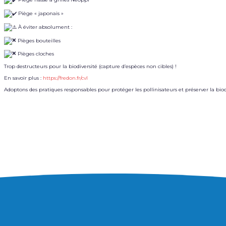
Piège « japonais »
À éviter absolument :
Pièges bouteilles
Pièges cloches
Trop destructeurs pour la biodiversité (capture d’espèces non cibles) !
En savoir plus :
https://fredon.fr/cvl
Adoptons des pratiques responsables pour protéger les pollinisateurs et préserver la biodi