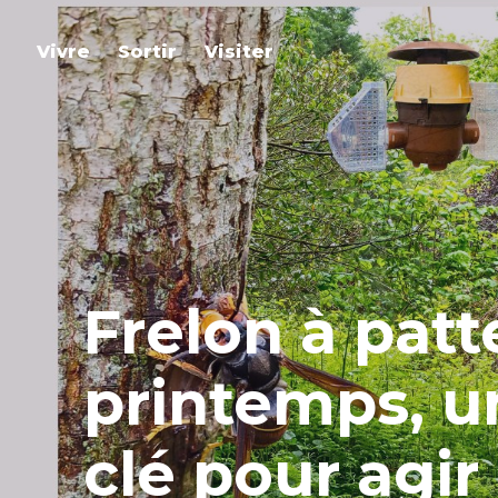
Vivre
Sortir
Visiter
Frelon à patte
printemps, u
clé pour agir