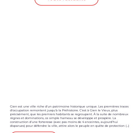
Associations
Gien est une ville riche d’un patrimoine historique unique. Les premières traces
d’occupation remontent jusqu’à la Préhistoire. C’est à Gien le Vieux, plus
précisément, que les premiers habitants se regroupent. À la suite de nombreux
règnes et dominations, ce simple hameau se développe et prospère. La
construction d’une forteresse (avec pas moins de 4 enceintes, aujourd’hui
disparues) pour défendre la ville, attire alors le peuple en quête de protection (…)