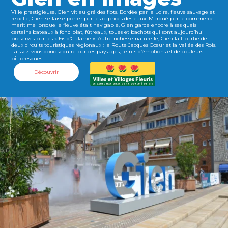
Ville prestigieuse, Gien vit au gré des flots. Bordée par la Loire, fleuve sauvage et
rebelle, Gien se laisse porter par les caprices des eaux. Marqué par le commerce
maritime lorsque le fleuve était navigable, Gien garde encore à ses quais
certains bateaux à fond plat, fûtreaux, toues et bachots qui sont aujourd’hui
préservés par les « Fis d’Galarne ». Autre richesse naturelle, Gien fait partie de
deux circuits touristiques régionaux : la Route Jacques Cœur et la Vallée des Rois.
Laissez-vous donc séduire par ces paysages, teints d’émotions et de couleurs
pittoresques.
Découvrir