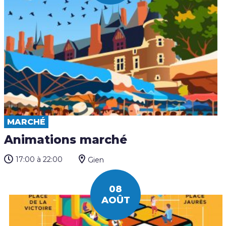
MARCHÉ
Animations marché
17:00
à 22:00
Gien
08
AOÛT