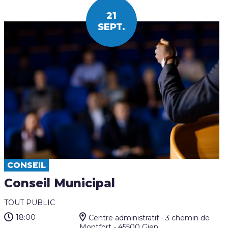
21
SEPT.
CONSEIL
Conseil Municipal
TOUT PUBLIC
18:00
Centre administratif - 3 chemin de
Montfort - 45500 Gien