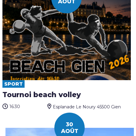
AOÛT
SPORT
Tournoi beach volley
16:30
Esplanade Le Noury 45500 Gien
30
AOÛT