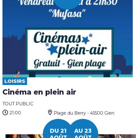
LOISIRS
Cinéma en plein air
TOUT PUBLIC
21:00
Plage du Berry - 45500 Gien
DU 21
AU 23
AOÛT
AOÛT