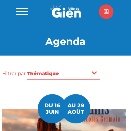
Agenda
Filtrer par
DU 16
AU 29
JUIN
AOÛT