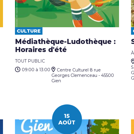
CULTURE
Médiathèque-Ludothèque :
Horaires d'été
À
TOUT PUBLIC
S
09:00
à 13:00
Centre Culturel 8 rue
G
Georges Clemenceau - 45500
G
Gien
15
AOÛT