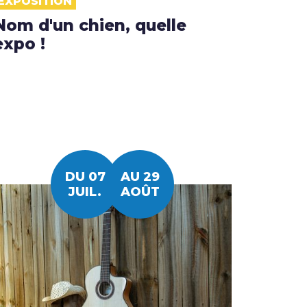
EXPOSITION
Nom d'un chien, quelle
expo !
DU 07
AU 29
JUIL.
AOÛT