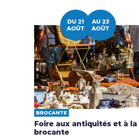
DU 21
AU 23
AOÛT
AOÛT
BROCANTE
Foire aux antiquités et à la
brocante