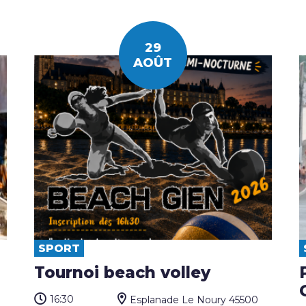
29
AOÛT
SPORT
Tournoi beach volley
16:30
Esplanade Le Noury 45500