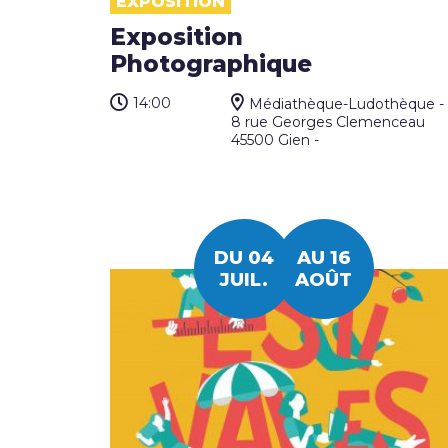
EXPOSITION
Exposition
Photographique
14:00
Médiathèque-Ludothèque -
8 rue Georges Clemenceau
45500 Gien -
DU 04
AU 16
JUIL.
AOÛT