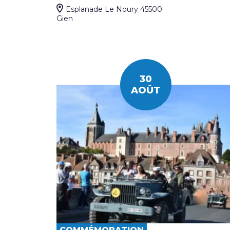
Esplanade Le Noury 45500
Gien
30
AOÛT
COMMÉMORATION