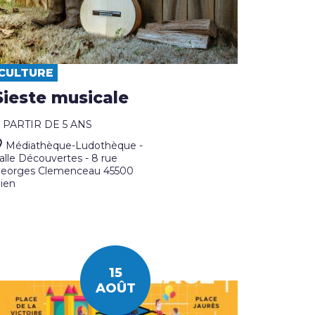
CULTURE
Sieste musicale
 PARTIR DE 5 ANS
Médiathèque-Ludothèque -
alle Découvertes - 8 rue
eorges Clemenceau 45500
ien
15
AOÛT