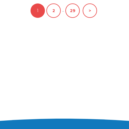
1
2
29
…