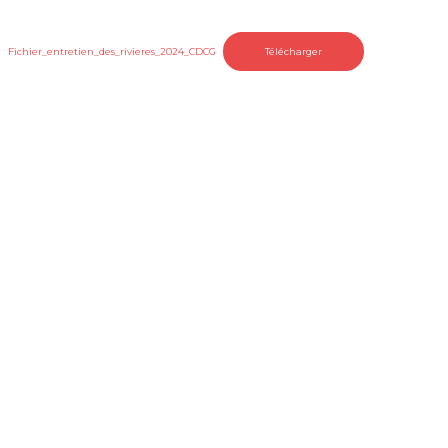
Fichier_entretien_des_rivieres_2024_CDCG
Télécharger